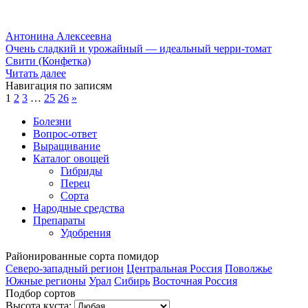
Антонина Алексеевна
Очень сладкий и урожайный — идеальный черри-томат
Свити (Конфетка)
Читать далее
Навигация по записям
1
2
3
…
25
26
»
Болезни
Вопрос-ответ
Выращивание
Каталог овощей
Гибриды
Перец
Сорта
Народные средства
Препараты
Удобрения
Районированные
сорта помидор
Северо-западный регион
Центральная Россия
Поволжье
Южные регионы
Урал
Сибирь
Восточная Россия
Подбор сортов
Высота куста: