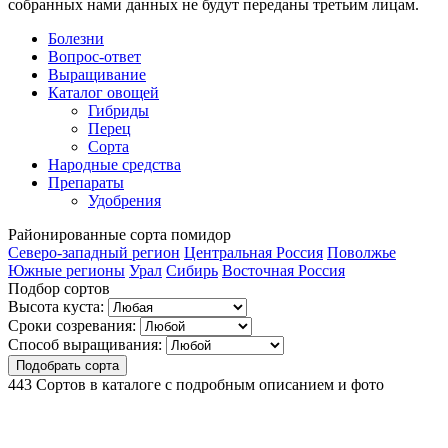
собранных нами данных не будут переданы третьим лицам.
Болезни
Вопрос-ответ
Выращивание
Каталог овощей
Гибриды
Перец
Сорта
Народные средства
Препараты
Удобрения
Районированные
сорта помидор
Северо-западный регион
Центральная Россия
Поволжье
Южные регионы
Урал
Сибирь
Восточная Россия
Подбор сортов
Высота куста:
Сроки созревания:
Способ выращивания:
Подобрать сорта
443
Сортов в каталоге с подробным описанием и фото