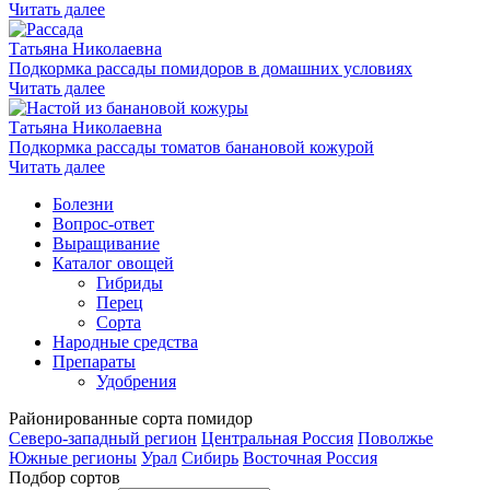
Читать далее
Татьяна Николаевна
Подкормка рассады помидоров в домашних условиях
Читать далее
Татьяна Николаевна
Подкормка рассады томатов банановой кожурой
Читать далее
Болезни
Вопрос-ответ
Выращивание
Каталог овощей
Гибриды
Перец
Сорта
Народные средства
Препараты
Удобрения
Районированные
сорта помидор
Северо-западный регион
Центральная Россия
Поволжье
Южные регионы
Урал
Сибирь
Восточная Россия
Подбор сортов