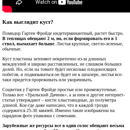
Как выглядит куст?
Помидор Гартен Фройде индетерминантный, растет быстро.
В теплицах обещают 2 м, но, если формировать его в 1
ствол, вымахает больше
. Листья крупные, светло-зеленые,
обычные.
Куст пластины затеняют некритично из-за длинных
междоузлий и широко расставленных, не слишком больших
долей. Но, если на томате будет несколько плодоносящих
побегов, и подвязываться он будет не к шпалере, листья все-
таки придется прореживать или укорачивать.
Соцветия у Гартен Фройде простые или промежуточные.
Только вот «Уральский Дачник», а за ним и другие интернет-
статьи утверждают – кисти хлыстовидные, до полуметра
длиной. Кое-где даже написано, что в каждой грозди
содержится 25-30 завязей. Именно такие изображены на
парадном фото упаковки с семенами.
Зарубежные же ресурсы все в один голос обещают весьма