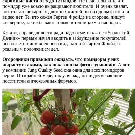
скромные кисти от 6 до 12 плодов
. Не надо забывать, что
помидор уже вовсю выращивают любители. И очень хвалят,
вот только шикарных длинных кистей ни на одном фото или
видео нет. Те, кто сажал Гартен Фройде на огороде, пишут:
«наверное, такие бывают только в теплицах» и наоборот.
Кстати, справедливости ради надо отметить – не «Уральский
Дачник» первым начал вводить в заблуждение покупателей
несоответствием внешнего вида кистей Гартен Фройде с
реальным положением дел.
Огородники привыкли ожидать, что помидоры у них
вырастут такими, как показано на фото с упаковки
. А вот
у компании Jung Quality Seed она одна для всех помидоров
черри. По крайней мере, так утверждают недоумевающие
посетители англоязычных форумов.