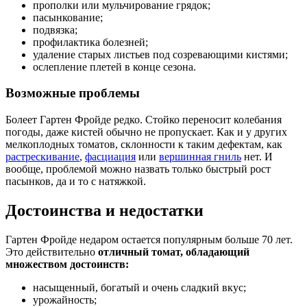
прополки или мульчирование грядок;
пасынкование;
подвязка;
профилактика болезней;
удаление старых листьев под созревающими кистями;
ослепление плетей в конце сезона.
Возможные проблемы
Болеет Гартен Фройде редко. Стойко переносит колебания
погоды, даже кистей обычно не пропускает. Как и у других
мелкоплодных томатов, склонности к таким дефектам, как
растрескивание
,
фасциация
или
вершинная гниль
нет. И
вообще, проблемой можно назвать только быстрый рост
пасынков, да и то с натяжкой.
Достоинства и недостатки
Гартен Фройде недаром остается популярным больше 70 лет.
Это действительно
отличный томат, обладающий
множеством достоинств:
насыщенный, богатый и очень сладкий вкус;
урожайность;