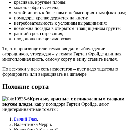
красивые, круглые плоды;
можно собрать семена;
устойчивость к болезням и неблагоприятным факторам;
помидоры крепко держатся на кисти;
нетребовательность к условиям выращивания;
возможна посадка в открытом и защищенном грунте;
ранний срок созревания;
плодоношение до заморозков.
То, что производители семян вводят в заблуждение
огородников, утверждая – у томата Гартен Фройде длинная,
многоплодная кисть, самому сорту в вину ставить нельзя.
Но все-таки у него есть недостаток – куст надо тщательно
формировать или выращивать на шпалере.
Похожие сорта
Круглые, красные, с великолепным сладким
вкусом плоды
, как у помидора Гартен Фройде, дают
индетерминантные томаты:
Бычий Глаз
.
Валентинка Черри.
Волшебный Каскад F1.