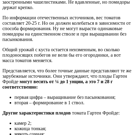
заостренными чашелистиками. Не вдавленные, но помидоры
держат крепко.
По информации отечественных источников, вес томатов
составляет 20-25 г. Но он должен колебаться в зависимости от
способа формирования. Ну не могут вырасти одинаковые
помидоры на единственном стволе и при выращивании без
пасынкования.
Общий урожай с куста остается неизменным, во сколько
плодоносящих побегов не вели бы его огородники, а вот
масса томатов меняется.
Представляется, что более точные данные представляют те же
зарубежные источники. Они утверждают, что плоды Гартен
Фройде
могут весить от ¼ до 1 унции, а это 7 и 28 г
соответственно:
первая цифра – выращивание без пасынкования;
вторая – формирование в 1 ствол.
Другие характеристики плодов
томата Гартен Фройде:
камер 2;
кожица тонкая;
мякоть сочная;