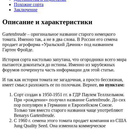
Похожие сорта
Заключение
Описание и характеристики
Gartenfreude – оригинальное название старого немецкого
томата. Именно так, а не в два слова. В России его семена
продает агрофирма «Уральский Дачник» под названием
Гартен Фройде.
История сорта настолько запутана, что огородники всего мира
пытаются докопаться до истины. Именно из зарубежных
форумов почерпнута часть информации для этой статьи.
И так как история томата не загадочная, а просто бессвязная,
имеет смысл разложить ее по полочкам. Вернее,
по пунктам:
Сорт создан в 1950-1951 гг. в ГДР Паулем Теллхельмом.
При «рождении» получил название Gartenfreude. До сих
пор популярен в Германии и Европейском Союзе.
Только там вместо старого названия чаще употребляют
Benarys Gartenfreude.
С 1960 г. семена этого томата продает компания из США
Jung Quality Seed. Она изменила коммерческое