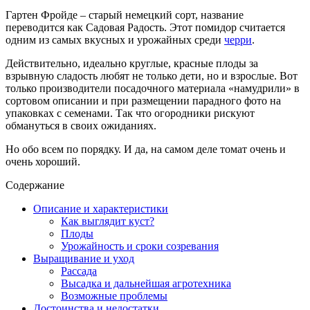
Гартен Фройде – старый немецкий сорт, название
переводится как Садовая Радость. Этот помидор считается
одним из самых вкусных и урожайных среди
черри
.
Действительно, идеально круглые, красные плоды за
взрывную сладость любят не только дети, но и взрослые. Вот
только производители посадочного материала «намудрили» в
сортовом описании и при размещении парадного фото на
упаковках с семенами. Так что огородники рискуют
обмануться в своих ожиданиях.
Но обо всем по порядку. И да, на самом деле томат очень и
очень хороший.
Содержание
Описание и характеристики
Как выглядит куст?
Плоды
Урожайность и сроки созревания
Выращивание и уход
Рассада
Высадка и дальнейшая агротехника
Возможные проблемы
Достоинства и недостатки