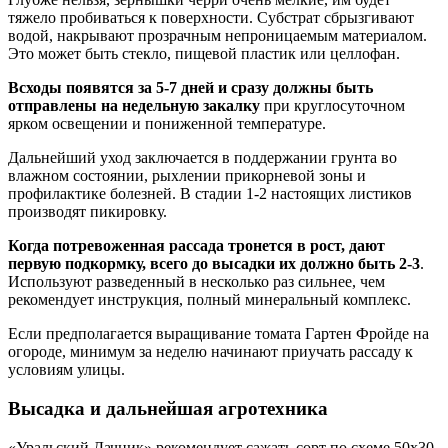
тяжело пробиваться к поверхности. Субстрат сбрызгивают
водой, накрывают прозрачным непроницаемым материалом.
Это может быть стекло, пищевой пластик или целлофан.
Всходы появятся за 5-7 дней и сразу должны быть
отправлены на недельную закалку
при круглосуточном
ярком освещении и пониженной температуре.
Дальнейший уход заключается в поддержании грунта во
влажном состоянии, рыхлении прикорневой зоны и
профилактике болезней. В стадии 1-2 настоящих листиков
производят пикировку.
Когда потревоженная рассада тронется в рост, дают
первую подкормку, всего до высадки их должно быть 2-3
.
Используют разведенный в несколько раз сильнее, чем
рекомендует инструкция, полный минеральный комплекс.
Если предполагается выращивание томата Гартен Фройде на
огороде, минимум за неделю начинают приучать рассаду к
условиям улицы.
Высадка и дальнейшая агротехника
«Уральский Дачник» рекомендует сажать сорт по схеме 50х30