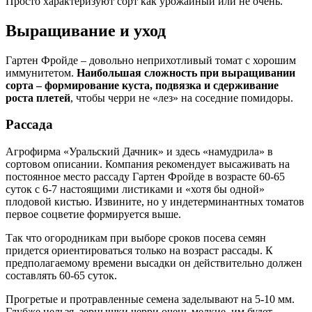
Просто характеризуют сорт как урожайный или не очень.
Выращивание и уход
Гартен Фройде – довольно неприхотливый томат с хорошим
иммунитетом.
Наибольшая сложность при выращивании
сорта – формирование куста, подвязка и сдерживание
роста плетей
, чтобы черри не «лез» на соседние помидоры.
Рассада
Агрофирма «Уральский Дачник» и здесь «намудрила» в
сортовом описании. Компания рекомендует высаживать на
постоянное место рассаду Гартен Фройде в возрасте 60-65
суток с 6-7 настоящими листиками и «хотя бы одной»
плодовой кистью. Извините, но у индетерминантных томатов
первое соцветие формируется выше.
Так что огородникам при выборе сроков посева семян
придется ориентироваться только на возраст рассады. К
предполагаемому времени высадки он действительно должен
составлять 60-65 суток.
Прогретые и протравленные семена заделывают на 5-10 мм.
Глубже нельзя, зернышки черри очень мелкие, им будет