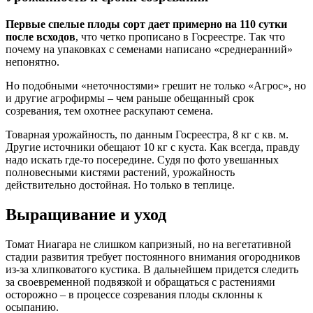
Первые спелые плоды сорт дает примерно на 110 сутки
после всходов
, что четко прописано в Госреестре. Так что
почему на упаковках с семенами написано «среднеранний»
непонятно.
Но подобными «неточностями» грешит не только «Агрос», но
и другие агрофирмы – чем раньше обещанный срок
созревания, тем охотнее раскупают семена.
Товарная урожайность, по данным Госреестра, 8 кг с кв. м.
Другие источники обещают 10 кг с куста. Как всегда, правду
надо искать где-то посередине. Судя по фото увешанных
полновесными кистями растений, урожайность
действительно достойная. Но только в теплице.
Выращивание и уход
Томат Ниагара не слишком капризный, но на вегетативной
стадии развития требует постоянного внимания огородников
из-за хлипковатого кустика. В дальнейшем придется следить
за своевременной подвязкой и обращаться с растениями
осторожно – в процессе созревания плоды склонны к
осыпанию.