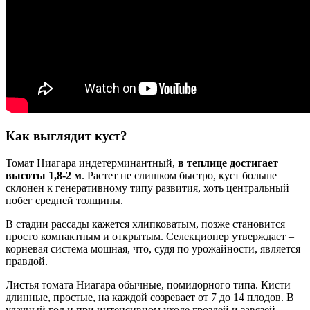
Как выглядит куст?
Томат Ниагара индетерминантный,
в теплице достигает
высоты 1,8-2 м
. Растет не слишком быстро, куст больше
склонен к генеративному типу развития, хоть центральный
побег средней толщины.
В стадии рассады кажется хлипковатым, позже становится
просто компактным и открытым. Селекционер утверждает –
корневая система мощная, что, судя по урожайности, является
правдой.
Листья томата Ниагара обычные, помидорного типа. Кисти
длинные, простые, на каждой созревает от 7 до 14 плодов. В
удачный год и при интенсивном уходе гроздей и завязей