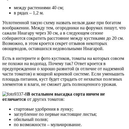
между растениями 40 см;
в рядах – 1,2 м.
Уплотненной такую схему назвать нельзя даже при богатом
воображении. Между тем, огородники на форумах пишут, что
сажали Ниагару через 30 см, а в следующем сезоне
собираются сократить расстояние между кустиками до 20 см.
Возможно, в этом кроется секрет отзывов некоторых
овощеводов, оставшихся недовольными Ниагарой.
Есть в интернете и фото кустиков, томаты на которых совсем
не похожи на водопад. Почему так? Ответ кроется в
предупреждении о хорошо развитой (в отличие от надземной
части томатов) и мощной корневой системе. Если уменьшить
площадь питания, куст будет страдать от нехватки полезных
элементов и влаги, не сможет дать полноценного урожая.
В остальном высадка сорта ничем не
отличается
от других томатов:
стартовые удобрения в лунку;
заглубление по первые настоящие листья;
обильный полив;
по возможности – мульчирование.