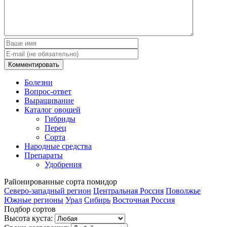
Болезни
Вопрос-ответ
Выращивание
Каталог овощей
Гибриды
Перец
Сорта
Народные средства
Препараты
Удобрения
Районированные
сорта помидор
Северо-западный регион
Центральная Россия
Поволжье
Южные регионы
Урал
Сибирь
Восточная Россия
Подбор сортов
Высота куста: