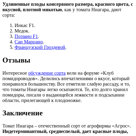
Удлиненные плоды консервного размера, красного цвета, с
вкусной, плотной мякотью
, как у томата Ниагара, дают
сорта:
Инкас F1.
Медок.
Поззано F1
.
Сан Марцано
.
Французский Гроздевой
.
Отзывы
Интересное
обсуждение сорта
вели на форуме «Клуб
помидороводов». Делились впечатлениями о вкусе, который
понравился большинству. Все отметили слабую рассаду, и то,
что томаты Ниагары легко осыпаются. Те, кто долго хранил
помидоры, писали о выдающейся лежкости и подсыхании
области, прилегающей к плодоножке.
Заключение
Томат Ниагара – отечественный сорт от агрофирмы «Агрос».
Индетерминантный, среднеспелый, дает красные плоды,