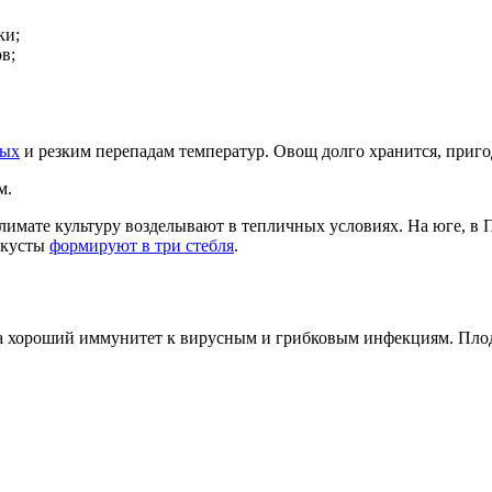
ки;
в;
вых
и резким перепадам температур. Овощ долго хранится, пригод
м.
климате культуру возделывают в тепличных условиях. На юге, в
 кусты
формируют в три стебля
.
ида хороший иммунитет к вирусным и грибковым инфекциям. Пло