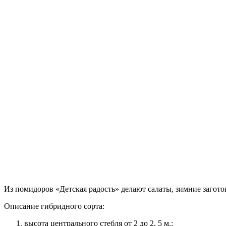
Из помидоров «Детская радость» делают салаты, зимние заготов
Описание гибридного сорта:
высота центрального стебля от 2 до 2, 5 м.;