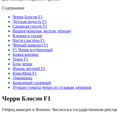
Содержание
Черри Блосэм F1
Детская радость F1
Сахарная гроздь F1
Вишня (красная, желтая, чёрная)
Клюква в сахаре
Настя сластёна F1
Чёрный шоколад F1
F1 Черри клубничный
Божья коровка
Терек F1
Блэк черри
Финик жёлтый F1
Киш-Миш F1
Диковинка
Балконный сахарный
Лучшие томаты черри по отзывам дачников
Черри Блосэм F1
Гибрид выведен в Японии. Числится в государственном реестр