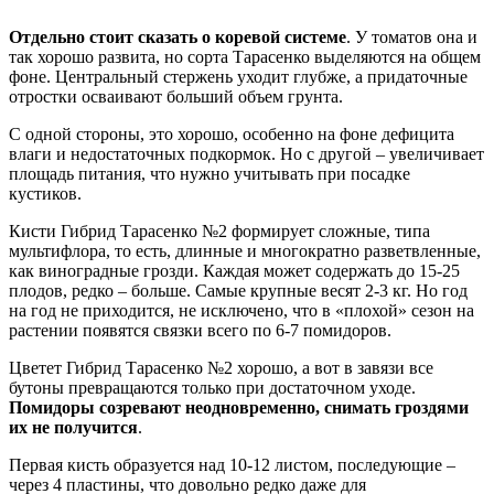
Отдельно стоит сказать о коревой системе
. У томатов она и
так хорошо развита, но сорта Тарасенко выделяются на общем
фоне. Центральный стержень уходит глубже, а придаточные
отростки осваивают больший объем грунта.
С одной стороны, это хорошо, особенно на фоне дефицита
влаги и недостаточных подкормок. Но с другой – увеличивает
площадь питания, что нужно учитывать при посадке
кустиков.
Кисти Гибрид Тарасенко №2 формирует сложные, типа
мультифлора, то есть, длинные и многократно разветвленные,
как виноградные грозди. Каждая может содержать до 15-25
плодов, редко – больше. Самые крупные весят 2-3 кг. Но год
на год не приходится, не исключено, что в «плохой» сезон на
растении появятся связки всего по 6-7 помидоров.
Цветет Гибрид Тарасенко №2 хорошо, а вот в завязи все
бутоны превращаются только при достаточном уходе.
Помидоры созревают неодновременно, снимать гроздями
их не получится
.
Первая кисть образуется над 10-12 листом, последующие –
через 4 пластины, что довольно редко даже для