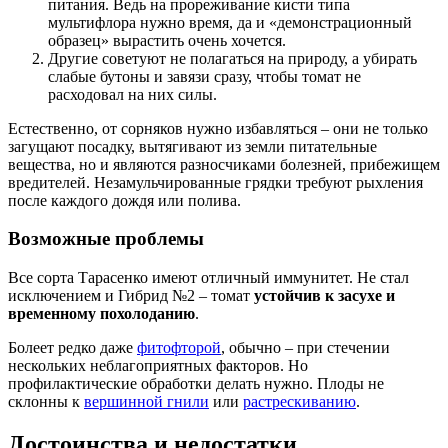
питания. Ведь на прореживание кисти типа
мультифлора нужно время, да и «демонстрационный
образец» вырастить очень хочется.
Другие советуют не полагаться на природу, а убирать
слабые бутоны и завязи сразу, чтобы томат не
расходовал на них силы.
Естественно, от сорняков нужно избавляться – они не только
загущают посадку, вытягивают из земли питательные
вещества, но и являются разносчиками болезней, прибежищем
вредителей. Незамульчированные грядки требуют рыхления
после каждого дождя или полива.
Возможные проблемы
Все сорта Тарасенко имеют отличный иммунитет. Не стал
исключением и Гибрид №2 – томат
устойчив к засухе и
временному похолоданию
.
Болеет редко даже
фитофторой
, обычно – при стечении
нескольких неблагоприятных факторов. Но
профилактические обработки делать нужно. Плоды не
склонны к
вершинной гнили
или
растрескиванию
.
Достоинства и недостатки