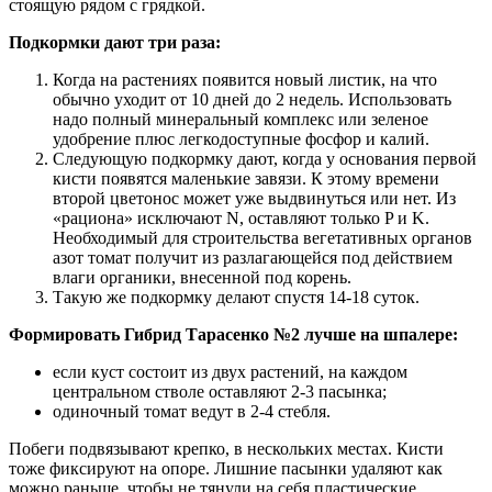
стоящую рядом с грядкой.
Подкормки дают три раза:
Когда на растениях появится новый листик, на что
обычно уходит от 10 дней до 2 недель. Использовать
надо полный минеральный комплекс или зеленое
удобрение плюс легкодоступные фосфор и калий.
Следующую подкормку дают, когда у основания первой
кисти появятся маленькие завязи. К этому времени
второй цветонос может уже выдвинуться или нет. Из
«рациона» исключают N, оставляют только P и K.
Необходимый для строительства вегетативных органов
азот томат получит из разлагающейся под действием
влаги органики, внесенной под корень.
Такую же подкормку делают спустя 14-18 суток.
Формировать Гибрид Тарасенко №2 лучше на шпалере:
если куст состоит из двух растений, на каждом
центральном стволе оставляют 2-3 пасынка;
одиночный томат ведут в 2-4 стебля.
Побеги подвязывают крепко, в нескольких местах. Кисти
тоже фиксируют на опоре. Лишние пасынки удаляют как
можно раньше, чтобы не тянули на себя пластические