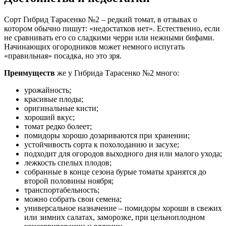
Сорт Гибрид Тарасенко №2 – редкий томат, в отзывах о
котором обычно пишут: «недостатков нет». Естественно, если
не сравнивать его со сладкими черри или нежными бифами.
Начинающих огородников может немного испугать
«правильная» посадка, но это зря.
Преимуществ
же у Гибрида Тарасенко №2 много:
урожайность;
красивые плоды;
оригинальные кисти;
хороший вкус;
томат редко болеет;
помидоры хорошо дозариваются при хранении;
устойчивость сорта к похолоданию и засухе;
подходит для огородов выходного дня или малого ухода;
лежкость спелых плодов;
собранные в конце сезона бурые томаты хранятся до
второй половины ноября;
транспортабельность;
можно собрать свои семена;
универсальное назначение – помидоры хороши в свежих
или зимних салатах, заморозке, при цельноплодном