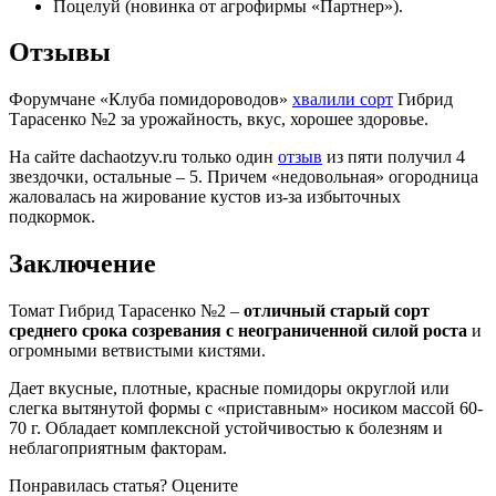
Поцелуй (новинка от агрофирмы «Партнер»).
Отзывы
Форумчане «Клуба помидороводов»
хвалили сорт
Гибрид
Тарасенко №2 за урожайность, вкус, хорошее здоровье.
На сайте dachaotzyv.ru только один
отзыв
из пяти получил 4
звездочки, остальные – 5. Причем «недовольная» огородница
жаловалась на жирование кустов из-за избыточных
подкормок.
Заключение
Томат Гибрид Тарасенко №2 –
отличный старый сорт
среднего срока созревания с неограниченной силой роста
и
огромными ветвистыми кистями.
Дает вкусные, плотные, красные помидоры округлой или
слегка вытянутой формы с «приставным» носиком массой 60-
70 г. Обладает комплексной устойчивостью к болезням и
неблагоприятным факторам.
Понравилась статья? Оцените