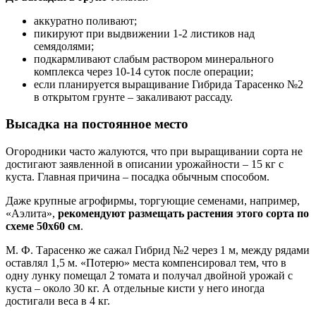
аккуратно поливают;
пикируют при выдвижении 1-2 листиков над
семядолями;
подкармливают слабым раствором минерального
комплекса через 10-14 суток после операции;
если планируется выращивание Гибрида Тарасенко №2
в открытом грунте – закаливают рассаду.
Высадка на постоянное место
Огородники часто жалуются, что при выращивании сорта не
достигают заявленной в описании урожайности – 15 кг с
куста. Главная причина – посадка обычным способом.
Даже крупные агрофирмы, торгующие семенами, например,
«Аэлита»,
рекомендуют размещать растения этого сорта по
схеме 50х60 см
.
М. Ф. Тарасенко же сажал Гибрид №2 через 1 м, между рядами
оставлял 1,5 м. «Потерю» места компенсировал тем, что в
одну лунку помещал 2 томата и получал двойной урожай с
куста – около 30 кг. А отдельные кисти у него иногда
достигали веса в 4 кг.