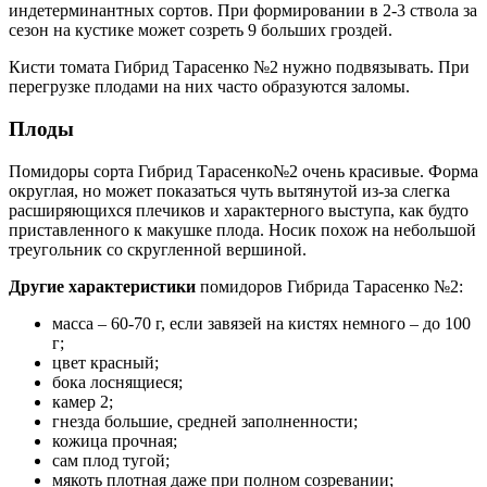
индетерминантных сортов. При формировании в 2-3 ствола за
сезон на кустике может созреть 9 больших гроздей.
Кисти томата Гибрид Тарасенко №2 нужно подвязывать. При
перегрузке плодами на них часто образуются заломы.
Плоды
Помидоры сорта Гибрид Тарасенко№2 очень красивые. Форма
округлая, но может показаться чуть вытянутой из-за слегка
расширяющихся плечиков и характерного выступа, как будто
приставленного к макушке плода. Носик похож на небольшой
треугольник со скругленной вершиной.
Другие характеристики
помидоров Гибрида Тарасенко №2:
масса – 60-70 г, если завязей на кистях немного – до 100
г;
цвет красный;
бока лоснящиеся;
камер 2;
гнезда большие, средней заполненности;
кожица прочная;
сам плод тугой;
мякоть плотная даже при полном созревании;