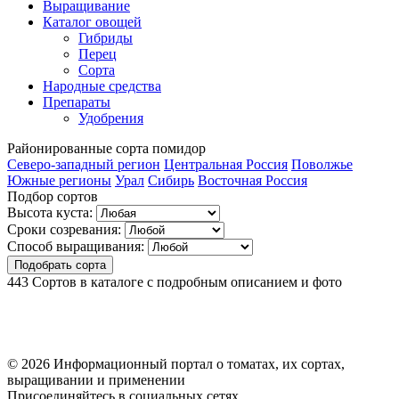
Выращивание
Каталог овощей
Гибриды
Перец
Сорта
Народные средства
Препараты
Удобрения
Районированные
сорта помидор
Северо-западный регион
Центральная Россия
Поволжье
Южные регионы
Урал
Сибирь
Восточная Россия
Подбор сортов
Высота куста:
Сроки созревания:
Способ выращивания:
Подобрать сорта
443
Сортов в каталоге с подробным описанием и фото
© 2026 Информационный портал о томатах, их сортах,
выращивании и применении
Присоединяйтесь в социальных сетях