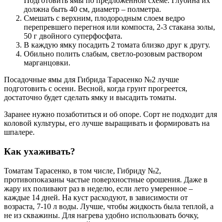
Подготовить ямы по предложенной схеме. Глубина их
должна быть 40 см, диаметр – полметра.
Смешать с верхним, плодородным слоем ведро
перепревшего перегноя или компоста, 2-3 стакана золы,
50 г двойного суперфосфата.
В каждую ямку посадить 2 томата близко друг к другу.
Обильно полить слабым, светло-розовым раствором
марганцовки.
Посадочные ямы для Гибрида Тарасенко №2 лучше
подготовить с осени. Весной, когда грунт прогреется,
достаточно будет сделать ямку и высадить томаты.
Заранее нужно позаботиться и об опоре. Сорт не подходит для
коловой культуры, его лучше выращивать и формировать на
шпалере.
Как ухаживать?
Томатам Тарасенко, в том числе, Гибриду №2,
противопоказаны частые поверхностные орошения. Даже в
жару их поливают раз в неделю, если лето умеренное –
каждые 14 дней. На куст расходуют, в зависимости от
возраста, 7-10 л воды. Лучше, чтобы жидкость была теплой, а
не из скважины. Для нагрева удобно использовать бочку,