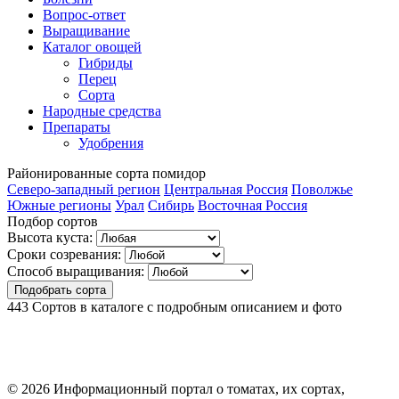
Вопрос-ответ
Выращивание
Каталог овощей
Гибриды
Перец
Сорта
Народные средства
Препараты
Удобрения
Районированные
сорта помидор
Северо-западный регион
Центральная Россия
Поволжье
Южные регионы
Урал
Сибирь
Восточная Россия
Подбор сортов
Высота куста:
Сроки созревания:
Способ выращивания:
Подобрать сорта
443
Сортов в каталоге с подробным описанием и фото
© 2026 Информационный портал о томатах, их сортах,