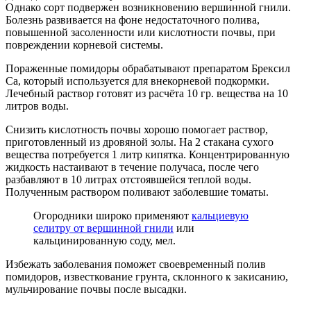
Однако сорт подвержен возникновению вершинной гнили.
Болезнь развивается на фоне недостаточного полива,
повышенной засоленности или кислотности почвы, при
повреждении корневой системы.
Пораженные помидоры обрабатывают препаратом Брексил
Ca, который используется для внекорневой подкормки.
Лечебный раствор готовят из расчёта 10 гр. вещества на 10
литров воды.
Снизить кислотность почвы хорошо помогает раствор,
приготовленный из дровяной золы. На 2 стакана сухого
вещества потребуется 1 литр кипятка. Концентрированную
жидкость настаивают в течение получаса, после чего
разбавляют в 10 литрах отстоявшейся теплой воды.
Полученным раствором поливают заболевшие томаты.
Огородники широко применяют
кальциевую
селитру от вершинной гнили
или
кальцинированную соду, мел.
Избежать заболевания поможет своевременный полив
помидоров, известкование грунта, склонного к закисанию,
мульчирование почвы после высадки.