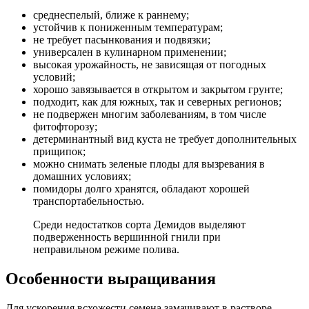
среднеспелый, ближе к раннему;
устойчив к пониженным температурам;
не требует пасынкования и подвязки;
универсален в кулинарном применении;
высокая урожайность, не зависящая от погодных
условий;
хорошо завязывается в открытом и закрытом грунте;
подходит, как для южных, так и северных регионов;
не подвержен многим заболеваниям, в том числе
фитофторозу;
детерминантный вид куста не требует дополнительных
прищипок;
можно снимать зеленые плоды для вызревания в
домашних условиях;
помидоры долго хранятся, обладают хорошей
транспортабельностью.
Среди недостатков сорта Демидов выделяют
подверженность вершинной гнили при
неправильном режиме полива.
Особенности выращивания
Для ускорения всхожести семена замачивают в растворе