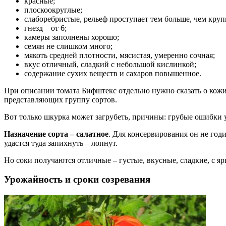
красные;
плоскоокруглые;
слаборебристые, рельеф проступает тем больше, чем круп
гнезд – от 6;
камеры заполнены хорошо;
семян не слишком много;
мякоть средней плотности, мясистая, умеренно сочная;
вкус отличный, сладкий с небольшой кислинкой;
содержание сухих веществ и сахаров повышенное.
При описании томата Бифштекс отдельно нужно сказать о кожиц
представляющих группу сортов.
Вот только шкурка может загрубеть, причины: грубые ошибки 
Назначение сорта – салатное
. Для консервирования он не годи
удастся туда запихнуть – лопнут.
Но соки получаются отличные – густые, вкусные, сладкие, с я
Урожайность и сроки созревания