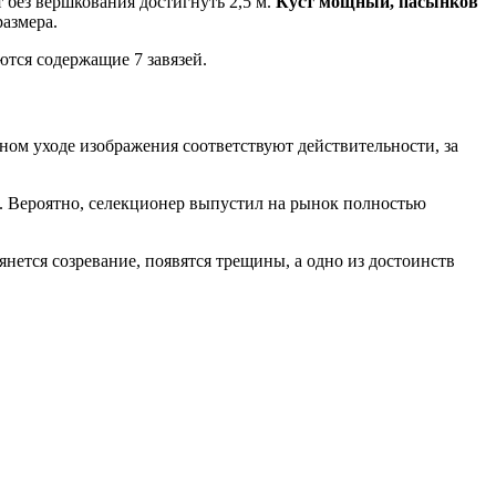
 без вершкования достигнуть 2,5 м.
Куст мощный, пасынков
размера.
ются содержащие 7 завязей.
ном уходе изображения соответствуют действительности, за
то. Вероятно, селекционер выпустил на рынок полностью
тянется созревание, появятся трещины, а одно из достоинств