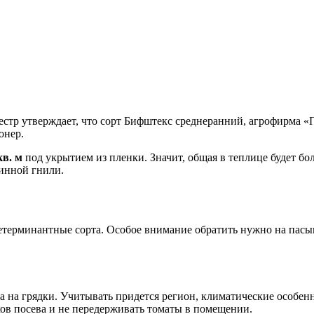
естр утверждает, что сорт Бифштекс среднеранний, агрофирма 
онер.
кв. м
под укрытием из пленки. Значит, общая в теплице будет бо
шинной гнили.
етерминантные сорта. Особое внимание обратить нужно на пасын
са на грядки. Учитывать придется регион, климатические особен
ков посева и не передерживать томаты в помещении.