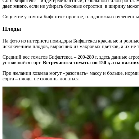
Сорт Бифштекс – индетерминантный, с большой силой роста. Вы
дает много
, если не убирать боковые отростки, в ширину может
Соцветие у томата Бифштекс простое, плодоножки сочлененные
Плоды
На фото из интернета помидоры Бифштекса красивые и ровные, 
исключением плодов, выросших из махровых цветков, а их не т
Средний вес томатов Бифштекса – 200-280 г, здесь данные агр
устоявшийся сорт.
Встречаются томаты по 150 г, а на нижних 
При желании хозяева могут «разогнать» массу и больше, нормиру
сорта – плоды не склонны лопаться.