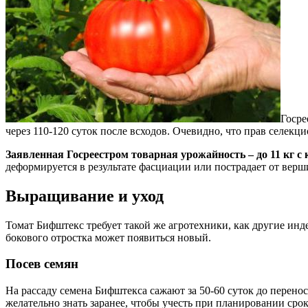
Госре
через 110-120 суток после всходов. Очевидно, что прав селекци
Заявленная Госреестром товарная урожайность – до 11 кг с 
деформируется в результате фасциации или пострадает от вер
Выращивание и уход
Томат Бифштекс требует такой же агротехники, как другие инд
бокового отростка может появиться новый.
Посев семян
На рассаду семена Бифштекса сажают за 50-60 суток до перено
желательно знать заранее, чтобы учесть при планировании сро