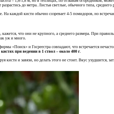
сота – 1,6-1,8 м, но в теплицах, по отзывам огородников, может
 разрастись до метра. Листья светлые, обычного типа, среднего 
. На каждой кисти обычно созревает 4-5 помидоров, но встреча
кажется, что они не крупного, а среднего размера. При правиль
ак уж и много.
офирмы «Поиск» и Госреестра совпадают, что встречается нечас
кистях при ведении в 1 ствол – около 400 г
.
я кисти и завязи, но делать этого не стоит. Вкус ухудшится, за