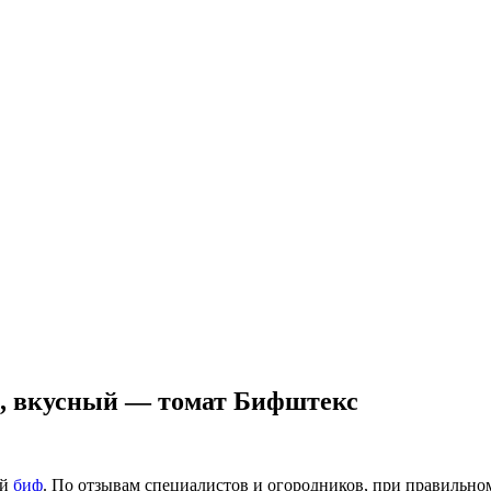
, вкусный — томат Бифштекс
ый
биф
. По отзывам специалистов и огородников, при правильном