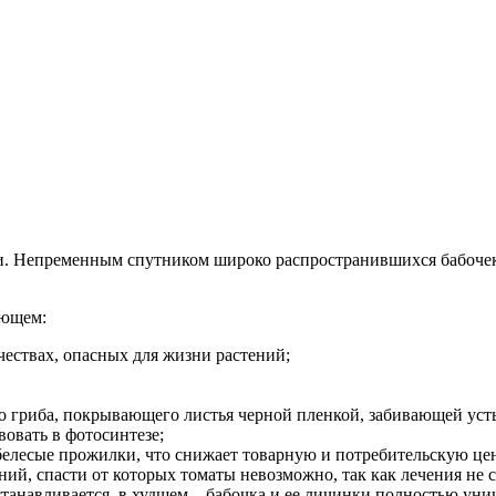
ьи. Непременным спутником широко распространившихся бабочек
ующем:
ествах, опасных для жизни растений;
ого гриба, покрывающего листья черной пленкой, забивающей ус
овать в фотосинтезе;
белесые прожилки, что снижает товарную и потребительскую це
ний, спасти от которых томаты невозможно, так как лечения не 
останавливается, в худшем – бабочка и ее личинки полностью уни