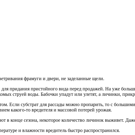
ветривания фрамуги и двери, не заделанные щели.
й для придания пристойного вида перед продажей. На уже больш
мых струей воды. Бабочки упадут или улетят, а личинки, прикр
том. Если субстрат для рассады можно пропарить, то с большим
твием какого-то вредителя и массовой потерей урожая.
ют в конце сезона, некоторое количество личинок выживет. Да
пературе и влажности вредитель быстро распространился.