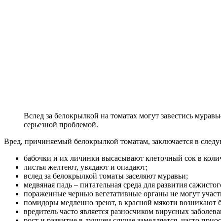
Вслед за белокрылкой на томатах могут завестись мурав
серьезной проблемой.
Вред, причиняемый белокрылкой томатам, заключается в след
бабочки и их личинки высасывают клеточный сок в колич
листья желтеют, увядают и опадают;
вслед за белокрылкой томаты заселяют муравьи;
медвяная падь – питательная среда для развития сажист
пораженные чернью вегетативные органы не могут участв
помидоры медленно зреют, в красной мякоти возникают 
вредитель часто является разносчиком вирусных заболева
рост и развитие в лучшем случае замедляется, часто при