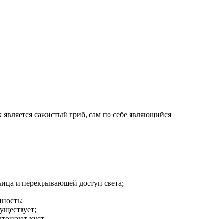
 является сажистый гриб, сам по себе являющийся
тьица и перекрывающей доступ света;
нность;
существует;
чтожают куст.