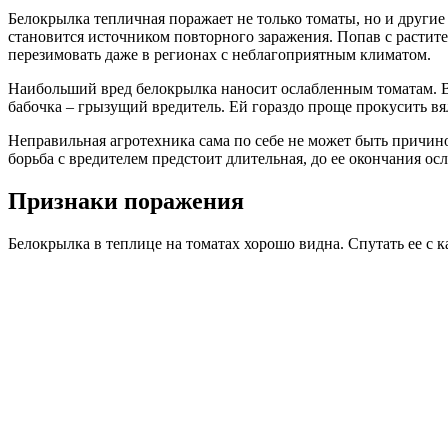
Белокрылка тепличная поражает не только томаты, но и други
становится источником повторного заражения. Попав с растите
перезимовать даже в регионах с неблагоприятным климатом.
Наибольший вред белокрылка наносит ослабленным томатам. В т
бабочка – грызущий вредитель. Ей гораздо проще прокусить вя
Неправильная агротехника сама по себе не может быть причино
борьба с вредителем предстоит длительная, до ее окончания ос
Признаки поражения
Белокрылка в теплице на томатах хорошо видна. Спутать ее с 