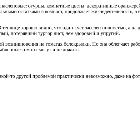
е пасленовые: огурцы, комнатные цветы, декоративные оранжере
льными остатками в компост, продолжает жизнедеятельность, а 
еплице хорошо видно, что один куст заселен полностью, а на др
лый, потерявший тургор лист, чем здоровый и упругий.
й возникновения на томатах белокрылки. Но она облегчает рабо
лабленные томаты могут и не дожить.
какой-то другой проблемой практически невозможно, даже на фот