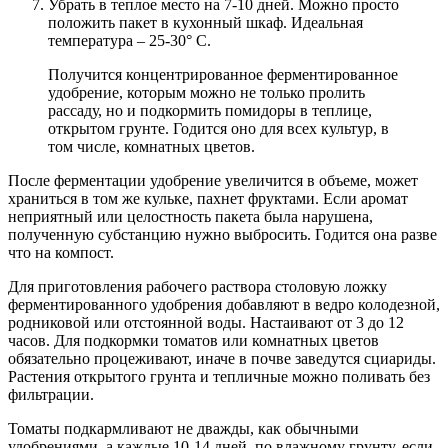
Убрать в теплое место на 7-10 дней. Можно просто
положить пакет в кухонный шкаф. Идеальная
температура – 25-30° С.
Получится концентрированное ферментированное
удобрение, которым можно не только пролить
рассаду, но и подкормить помидоры в теплице,
открытом грунте. Годится оно для всех культур, в
том числе, комнатных цветов.
После ферментации удобрение увеличится в объеме, может
храниться в том же кульке, пахнет фруктами. Если аромат
неприятный или целостность пакета была нарушена,
полученную субстанцию нужно выбросить. Годится она разве
что на компост.
Для приготовления рабочего раствора столовую ложку
ферментированного удобрения добавляют в ведро колодезной,
родниковой или отстоянной воды. Настаивают от 3 до 12
часов. Для подкормки томатов или комнатных цветов
обязательно процеживают, иначе в почве заведутся сциариды.
Растения открытого грунта и тепличные можно поливать без
фильтрации.
Томаты подкармливают не дважды, как обычными
удобрениями, а каждые 10-14 дней, по влажному грунту, если