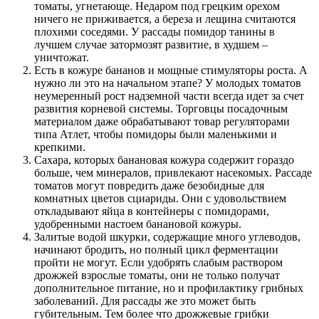
томаты, угнетающе. Недаром под грецким орехом
ничего не приживается, а береза и лещина считаются
плохими соседями. У рассады помидор танины в
лучшем случае затормозят развитие, в худшем –
уничтожат.
Есть в кожуре бананов и мощные стимуляторы роста. А
нужно ли это на начальном этапе? У молодых томатов
неумеренный рост надземной части всегда идет за счет
развития корневой системы. Торговцы посадочным
материалом даже обрабатывают товар регуляторами
типа Атлет, чтобы помидоры были маленькими и
крепкими.
Сахара, которых банановая кожура содержит гораздо
больше, чем минералов, привлекают насекомых. Рассаде
томатов могут повредить даже безобидные для
комнатных цветов сциариды. Они с удовольствием
откладывают яйца в контейнеры с помидорами,
удобренными настоем банановой кожуры.
Залитые водой шкурки, содержащие много углеводов,
начинают бродить, но полный цикл ферментации
пройти не могут. Если удобрять слабым раствором
дрожжей взрослые томаты, они не только получат
дополнительное питание, но и профилактику грибных
заболеваний. Для рассады же это может быть
губительным. Тем более что дрожжевые грибки