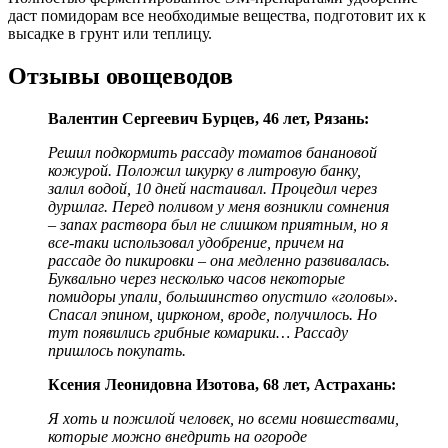
даст помидорам все необходимые вещества, подготовит их к
высадке в грунт или теплицу.
Отзывы овощеводов
Валентин Сергеевич Бурцев, 46 лет, Рязань:
Решил подкормить рассаду томатов банановой
кожурой. Положил шкурку в литровую банку,
залил водой, 10 дней настаивал. Процедил через
дуршлаг. Перед поливом у меня возникли сомнения
– запах раствора был не слишком приятным, но я
все-таки использовал удобрение, причем на
рассаде до пикировки – она медленно развивалась.
Буквально через несколько часов некоторые
помидоры упали, большинство опустило «головы».
Спасал эпином, цирконом, вроде, получилось. Но
тут появились грибные комарики… Рассаду
пришлось покупать.
Ксения Леонидовна Изотова, 68 лет, Астрахань:
Я хоть и пожилой человек, но всеми новшествами,
которые можно внедрить на огороде