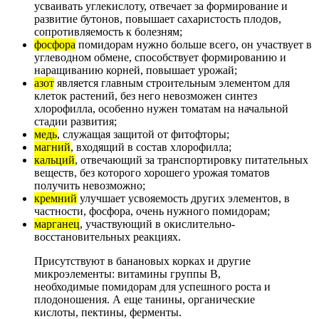
усваивать углекислоту, отвечает за формирование и
развитие бутонов, повышает сахаристость плодов,
сопротивляемость к болезням;
фосфора
помидорам нужно больше всего, он участвует в
углеводном обмене, способствует формированию и
наращиванию корней, повышает урожай;
азот
является главным строительным элементом для
клеток растений, без него невозможен синтез
хлорофилла, особенно нужен томатам на начальной
стадии развития;
медь
, служащая защитой от фитофторы;
магний
, входящий в состав хлорофилла;
кальций
, отвечающий за транспортировку питательных
веществ, без которого хорошего урожая томатов
получить невозможно;
кремний
улучшает усвояемость других элементов, в
частности, фосфора, очень нужного помидорам;
марганец
, участвующий в окислительно-
восстановительных реакциях.
Присутствуют в банановых корках и другие
микроэлементы: витамины группы В,
необходимые помидорам для успешного роста и
плодоношения. А еще танины, органические
кислоты, пектины, ферменты.