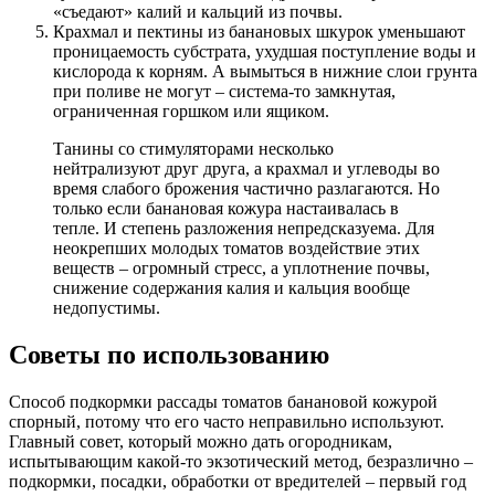
«съедают» калий и кальций из почвы.
Крахмал и пектины из банановых шкурок уменьшают
проницаемость субстрата, ухудшая поступление воды и
кислорода к корням. А вымыться в нижние слои грунта
при поливе не могут – система-то замкнутая,
ограниченная горшком или ящиком.
Танины со стимуляторами несколько
нейтрализуют друг друга, а крахмал и углеводы во
время слабого брожения частично разлагаются. Но
только если банановая кожура настаивалась в
тепле. И степень разложения непредсказуема. Для
неокрепших молодых томатов воздействие этих
веществ – огромный стресс, а уплотнение почвы,
снижение содержания калия и кальция вообще
недопустимы.
Советы по использованию
Способ подкормки рассады томатов банановой кожурой
спорный, потому что его часто неправильно используют.
Главный совет, который можно дать огородникам,
испытывающим какой-то экзотический метод, безразлично –
подкормки, посадки, обработки от вредителей – первый год