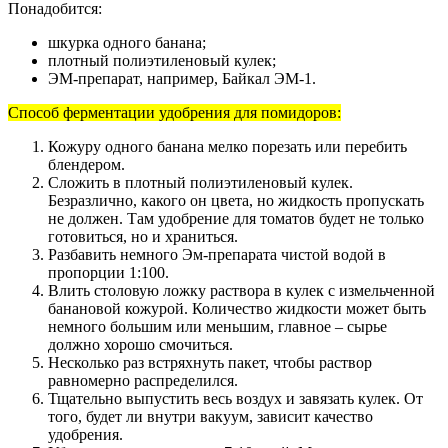
Понадобится:
шкурка одного банана;
плотный полиэтиленовый кулек;
ЭМ-препарат, например, Байкал ЭМ-1.
Способ ферментации удобрения для помидоров:
Кожуру одного банана мелко порезать или перебить
блендером.
Сложить в плотный полиэтиленовый кулек.
Безразлично, какого он цвета, но жидкость пропускать
не должен. Там удобрение для томатов будет не только
готовиться, но и храниться.
Разбавить немного Эм-препарата чистой водой в
пропорции 1:100.
Влить столовую ложку раствора в кулек с измельченной
банановой кожурой. Количество жидкости может быть
немного большим или меньшим, главное – сырье
должно хорошо смочиться.
Несколько раз встряхнуть пакет, чтобы раствор
равномерно распределился.
Тщательно выпустить весь воздух и завязать кулек. От
того, будет ли внутри вакуум, зависит качество
удобрения.