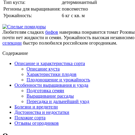
Тип куста:
детерминантный
Регионы для выращивания:
повсеместно
Урожайность:
6 кг с кв. м
Любителям сладких
бифов
наверняка понравится томат Розовый
почти нет жидкости и семян. Урожайность высокая независимо
селекции
быстро полюбился российским огородникам.
Содержание
Описание и характеристика сорта
Описание куста
Характеристики плодов
Плодоношение и урожайность
Особенности выращивания и ухода
Подготовка семян
Выращивание рассады
Пересадка и дальнейший уход
Болезни и вредители
Достоинства и недостатки
Похожие сорта
Отзывы огородников