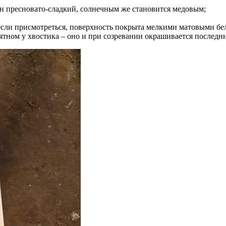
н пресновато-сладкий, солнечным же становится медовым;
 если присмотреться, поверхность покрыта мелкими матовыми б
ятном у хвостика – оно и при созревании окрашивается последн