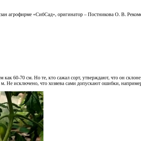
бязан агрофирме «СибСад», оригинатор – Постникова О. В. Реко
как 60-70 см. Но те, кто сажал сорт, утверждают, что он склон
5 м. Не исключено, что хозяева сами допускают ошибки, например