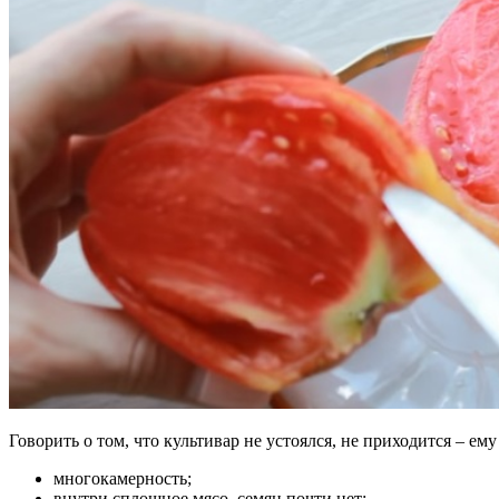
Говорить о том, что культивар не устоялся, не приходится – е
многокамерность;
внутри сплошное мясо, семян почти нет;