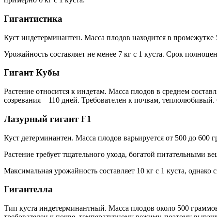
Гигантистика
Куст индетерминантен. Масса плодов находится в промежутке 
Урожайность составляет не менее 7 кг с 1 куста. Срок полноце
Гигант Кубы
Растение относится к индетам. Масса плодов в среднем составл
созревания – 110 дней. Требователен к почвам, теплолюбивый.
Лазурный гигант F1
Куст детерминантен. Масса плодов варьируется от 500 до 600 
Растение требует тщательного ухода, богатой питательными в
Максимальная урожайность составляет 10 кг с 1 куста, однако
Гигантелла
Тип куста индетерминантный. Масса плодов около 500 граммо
требователен к почве, температурному режиму, поэтому выращив