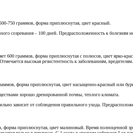
500-750 граммов, форма приплюснутая, цвет красный.
нного созревания – 100 дней. Предрасположенность к болезням н
яет 600 граммов, форма приплюснутая с полюсов, цвет ярко-крас
 Отмечается высокая резистентность к заболеваниям, вредителя
граммов, форма приплюснутая, цвет насыщенно-красный или буры
еществами хорошо дренированной почвы, теплого климата.
 сильно зависит от соблюдения правильного ухода. Предрасполож
в, форма приплюснутая, цвет малиновый. Время полноценной зр
ается только в теплицах. С 1 куста в среднем собирают 5 кг пл