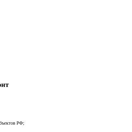
онт
бъектов РФ;