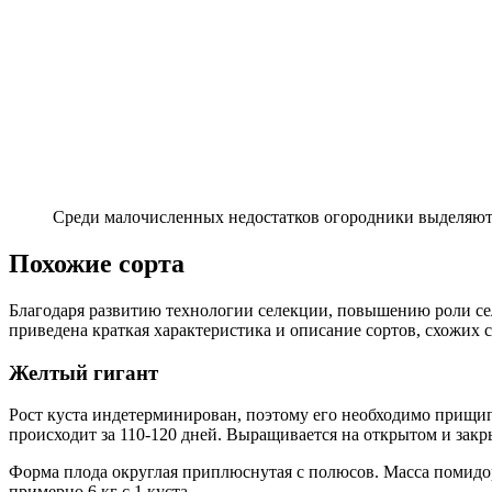
Среди малочисленных недостатков огородники выделяют к
Похожие сорта
Благодаря развитию технологии селекции, повышению роли се
приведена краткая характеристика и описание сортов, схожих 
Желтый гигант
Рост куста индетерминирован, поэтому его необходимо прищип
происходит за 110-120 дней. Выращивается на открытом и закр
Форма плода округлая приплюснутая с полюсов. Масса помидор
примерно 6 кг с 1 куста.